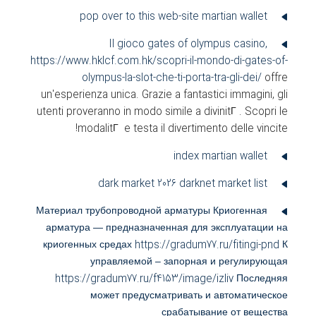
pop over to this web-site
martian wallet
Il gioco gates of olympus casino,
https://www.hklcf.com.hk/scopri-il-mondo-di-gates-of-
olympus-la-slot-che-ti-porta-tra-gli-dei/
offre
un'esperienza unica. Grazie a fantastici immagini, gli
utenti proveranno in modo simile a divinitГ . Scopri le
modalitГ e testa il divertimento delle vincite!
index
martian wallet
dark market 2026
darknet market list
Материал трубопроводной арматуры Криогенная
арматура — предназначенная для эксплуатации на
криогенных средах https://gradum77.ru/fitingi-pnd К
управляемой – запорная и регулирующая
https://gradum77.ru/f4153/image/izliv Последняя
может предусматривать и автоматическое
срабатывание от вещества