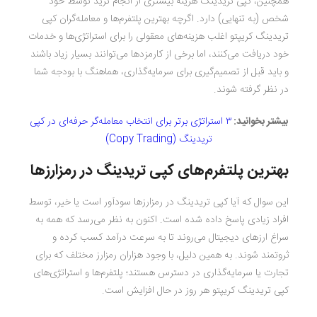
همچنین، کپی تریدینگ هزینه بیشتری از انجام ترید توسط خود
شخص (به تنهایی) دارد. اگرچه بهترین پلتفرم‌ها و معامله‌گران کپی
تریدینگ کریپتو اغلب هزینه‌های معقولی را برای استراتژی‌ها و خدمات
خود دریافت می‌کنند، اما برخی از کارمزدها می‌توانند بسیار زیاد باشند
و باید قبل از تصمیم‌گیری برای سرمایه‌گذاری، هماهنگ با بودجه شما
در نظر گرفته شوند.
بیشتر بخوانید:
۳ استراتژی برتر برای انتخاب معامله‌گر حرفه‌ای در کپی
تریدینگ (Copy Trading)
بهترین پلتفرم‌های کپی تریدینگ در رمزارزها
این سوال که آیا کپی تریدینگ در رمزارزها سودآور است یا خیر، توسط
افراد زیادی پاسخ داده شده است. اکنون به نظر می‌رسد که همه به
سراغ ارزهای دیجیتال می‌روند تا به سرعت درآمد کسب کرده و
ثروتمند شوند. به همین دلیل، با وجود هزاران رمزارز مختلف که برای
تجارت یا سرمایه‌گذاری در دسترس هستند؛ پلتفرم‌ها و استراتژی‌های
کپی تریدینگ کریپتو هر روز در حال افزایش است.