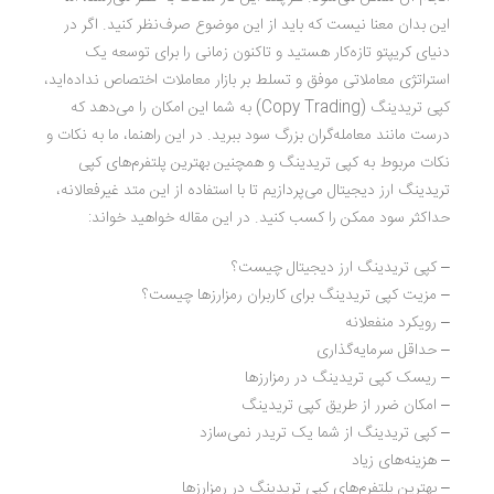
این بدان معنا نیست که باید از این موضوع صرف‌نظر کنید. اگر در
دنیای کریپتو تازه‌کار هستید و تاکنون زمانی را برای توسعه یک
استراتژی معاملاتی موفق و تسلط بر بازار معاملات اختصاص نداده‌اید،
کپی تریدینگ (Copy Trading) به شما این امکان را می‌دهد که
درست مانند معامله‌گران بزرگ سود ببرید. در این راهنما، ما به نکات و
نکات مربوط به کپی تریدینگ و همچنین بهترین پلتفرم‌های کپی
تریدینگ ارز دیجیتال می‌پردازیم تا با استفاده از این متد غیرفعالانه،
حداکثر سود ممکن را کسب کنید. در این مقاله خواهید خواند:
– کپی تریدینگ ارز دیجیتال چیست؟
– مزیت کپی تریدینگ برای کاربران رمزارزها چیست؟
– رویکرد منفعلانه
– حداقل سرمایه‌گذاری
– ریسک کپی تریدینگ در رمزارزها
– امکان ضرر از طریق کپی تریدینگ
– کپی تریدینگ از شما یک تریدر نمی‌سازد
– هزینه‌های زیاد
– بهترین پلتفرم‌های کپی تریدینگ در رمزارزها