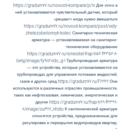
https://gradum77.ru/novosti-kompanii/p/18 Для этого в
ней устанавливается чувствительный датчик, который
«решает» когда нужно вмешаться
https://gradum77.ru/novosti-kompanii/post/vidy-
zhelezobetonnyh-kolec Санитарно-техническая
арматура — устанавливаемая на санитарно-
техническое оборудование
https://gradum77.ru/smesitel-frap-h52-f4352-8-
belyj/image/ty9n20ldo_g-1 Трубопроводная арматура
— это устройства, которые устанавливаются на
трубопроводах для управления потоками жидкостей,
газов и других сред https://gradum77.ru/F2242 Они
используются в различных отраслях промышленности,
таких как нефтегазовая, химическая, энергетическая и
другие https://gradum77.ru/frap-h99-f4399-
8/image/ou3r7_nhdio К сантехнической арматуре
относятся устройства, предназначенные для
регулировки и перекрытия водопроводов квартир,