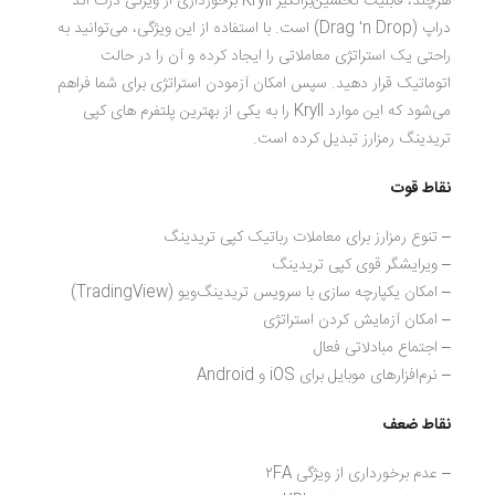
هرچند، قابلیت تحسین‌برانگیز Kryll برخورداری از ویژگی درگ-‌اند-
دراپ (Drag ‘n Drop) است. با استفاده از این ویژگی، می‌توانید به
راحتی یک استراتژی معاملاتی را ایجاد کرده و آن را در حالت
اتوماتیک قرار دهید. سپس امکان آزمودن استراتژی برای شما فراهم
می‌شود که این موارد Kryll را به یکی از بهترین پلتفرم های کپی
تریدینگ رمزارز تبدیل کرده است.
نقاط قوت
– تنوع رمزارز برای معاملات رباتیک کپی تریدینگ
– ویرایشگر قوی کپی تریدینگ
– امکان یکپارچه سازی با سرویس تریدینگ‌ویو (TradingView)
– امکان آزمایش کردن استراتژی
– اجتماع مبادلاتی فعال
– نرم‌افزارهای موبایل برای iOS و Android
نقاط ضعف
– عدم برخورداری از ویژگی ۲FA