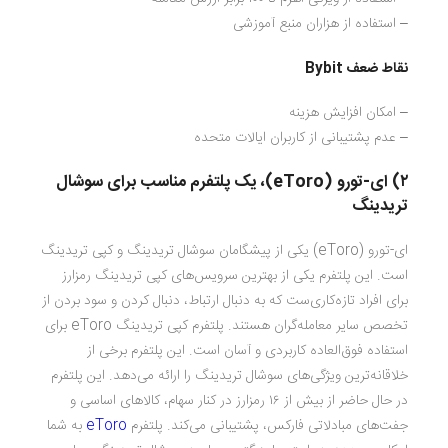
– استفاده از هزاران منبع آموزشی
نقاط ضعف Bybit
– امکان افزایش هزینه
– عدم پشتیبانی از کاربران ایالات متحده
۲) ای-تورو (
eToro
)
،
یک پلتفرم مناسب برای سوشال
تریدینگ
ای-تورو (eToro) یکی از پیشگامان سوشال تریدینگ و کپی تریدینگ
است. این پلتفرم یکی از بهترین سرویس‌های کپی تریدینگ رمزارز
برای افراد تازه‌کاری‌ست که به دنبال ارتباط، دنبال کردن و سود بردن از
تخصص سایر معامله‌گران هستند. پلتفرم کپی تریدینگ eToro برای
استفاده فوق‌العاده کاربردی و آسان است. این پلتفرم برخی از
خلاقانه‌ترین ویژگی‌های سوشال تریدینگ را ارائه می‌دهد. این پلتفرم
در حال حاضر از بیش از ۱۶ رمزارز در کنار سهام، کالا‌های اساسی و
جفت‌های مبادلاتی فارکس، پشتیبانی می‌کند. پلتفرم
eToro
به شما