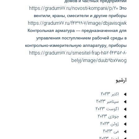
домов и частных предприятий
https://gradum77.ru/novosti-kompanii/p/20 Это
вентили, краны, смесители и другие приборы
https://gradum77.ru/f4399-7/image/dbjavisqjwk
Контрольная арматура — предназначенная для
управления поступлением рабочей среды в
контрольно-измерительную аппаратуру, приборы
https://gradum77.ru/smesitel-frap-h52-f4352-8-
belyj/image/duub9bx7wog
آرشیو
اکتبر 2023
سپتامبر 2023
آگوست 2023
جولای 2023
ژوئن 2023
می 2023