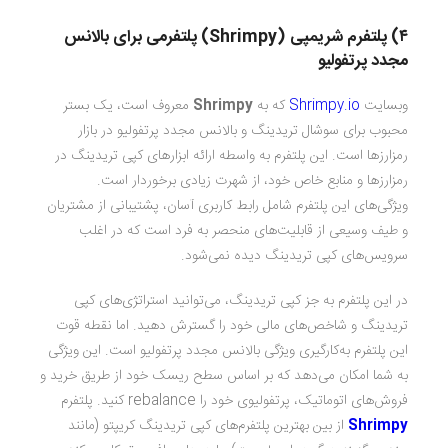
۴) پلتفرم شریمپی (
Shrimpy
) پلتفرمی برای بالانس
مجدد پرتفولیو
وبسایت
Shrimpy.io
که به
Shrimpy
معروف است، یک بستر
محبوب برای سوشال تریدینگ و بالانس مجدد پرتفولیو در بازار
رمزارزها است. این پلتفرم به واسطه ارائه ابزارهای کپی تریدینگ در
رمزارزها و منابع خاص خود، از شهرت زیادی برخوردار است.
ویژگی‌های این پلتفرم شامل رابط کاربری آسان، پشتیبانی از مشتریان
و طیف وسیعی از قابلیت‌های منحصر به فرد است که در اغلب
سرویس‌های کپی تریدینگ دیده نمی‌شود.
در این پلتفرم به جز کپی تریدینگ، می‌توانید استراتژی‌های کپی
تریدینگ و شاخص‌های مالی خود را گسترش دهید. اما نقطه قوت
این پلتفرم به‌کارگیری ویژگی بالانس مجدد پرتفولیو است. این ویژگی
به شما امکان می‌دهد که بر اساس سطح ریسک خود از طریق خرید و
فروش‌های اتوماتیک، پرتفولیوی خود را rebalance کنید. پلتفرم
Shrimpy
از بین بهترین پلتفرم‌های کپی تریدینگ کریپتو (مانند