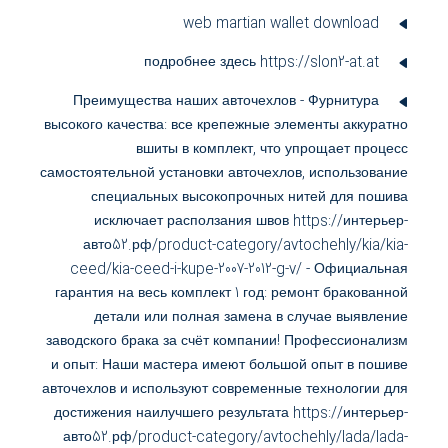
web
martian wallet download
подробнее здесь https://slon2-at.at
Преимущества наших авточехлов - Фурнитура
высокого качества: все крепежные элементы аккуратно
вшиты в комплект, что упрощает процесс
самостоятельной установки авточехлов, использование
специальных высокопрочных нитей для пошива
исключает расползания швов https://интерьер-
авто52.рф/product-category/avtochehly/kia/kia-
ceed/kia-ceed-i-kupe-2007-2012-g-v/ - Официальная
гарантия на весь комплект 1 год: ремонт бракованной
детали или полная замена в случае выявление
заводского брака за счёт компании! Профессионализм
и опыт: Наши мастера имеют большой опыт в пошиве
авточехлов и используют современные технологии для
достижения наилучшего результата https://интерьер-
авто52.рф/product-category/avtochehly/lada/lada-