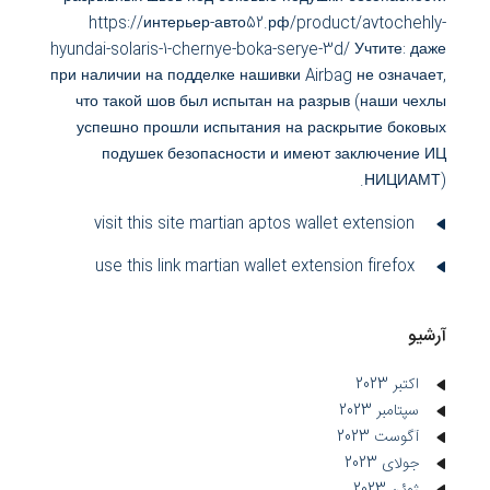
https://интерьер-авто52.рф/product/avtochehly-
hyundai-solaris-1-chernye-boka-serye-3d/ Учтите: даже
при наличии на подделке нашивки Airbag не означает,
что такой шов был испытан на разрыв (наши чехлы
успешно прошли испытания на раскрытие боковых
подушек безопасности и имеют заключение ИЦ
НИЦИАМТ).
visit this site
martian aptos wallet extension
use this link
martian wallet extension firefox
آرشیو
اکتبر 2023
سپتامبر 2023
آگوست 2023
جولای 2023