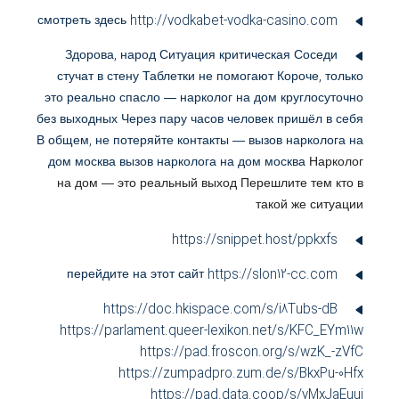
смотреть здесь http://vodkabet-vodka-casino.com
Здорова, народ Ситуация критическая Соседи
стучат в стену Таблетки не помогают Короче, только
это реально спасло — нарколог на дом круглосуточно
без выходных Через пару часов человек пришёл в себя
В общем, не потеряйте контакты — вызов нарколога на
дом москва
вызов нарколога на дом москва
Нарколог
на дом — это реальный выход Перешлите тем кто в
такой же ситуации
https://snippet.host/ppkxfs
перейдите на этот сайт https://slon12-cc.com
https://doc.hkispace.com/s/i8Tubs-dB
https://parlament.queer-lexikon.net/s/KFC_EYm11w
https://pad.froscon.org/s/wzK_-zVfC
https://zumpadpro.zum.de/s/BkxPu-0Hfx
https://pad.data.coop/s/yMxJaEuuj