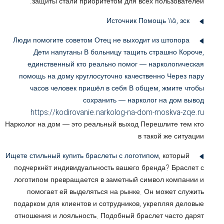
защиты стали приоритетом для всех пользователей.
Источник
Помощь 115, зск
Люди помогите советом Отец не выходит из штопора
Дети напуганы В больницу тащить страшно Короче,
единственный кто реально помог — наркологическая
помощь на дому круглосуточно качественно Через пару
часов человек пришёл в себя В общем, жмите чтобы
сохранить — нарколог на дом вывод
https://kodirovanie.narkolog-na-dom-moskva-zqe.ru
Нарколог на дом — это реальный выход Перешлите тем кто
в такой же ситуации
Ищете стильный
купить браслеты с логотипом
, который
подчеркнёт индивидуальность вашего бренда? Браслет с
логотипом превращается в заметный символ компании и
помогает ей выделяться на рынке. Он может служить
подарком для клиентов и сотрудников, укрепляя деловые
отношения и лояльность. Подобный браслет часто дарят