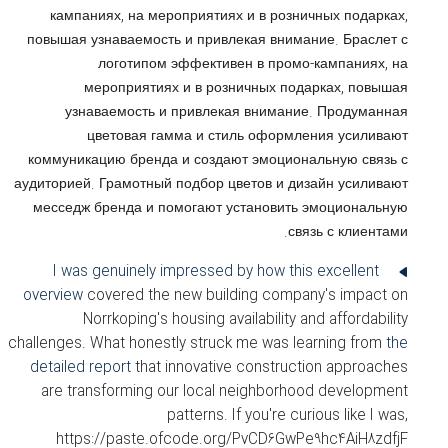
кампаниях, на мероприятиях и в розничных подарках,
повышая узнаваемость и привлекая внимание. Браслет с
логотипом эффективен в промо-кампаниях, на
мероприятиях и в розничных подарках, повышая
узнаваемость и привлекая внимание. Продуманная
цветовая гамма и стиль оформления усиливают
коммуникацию бренда и создают эмоциональную связь с
аудиторией. Грамотный подбор цветов и дизайн усиливают
месседж бренда и помогают установить эмоциональную
связь с клиентами.
I was genuinely impressed by how
this excellent
overview
covered the new building company's impact on
Norrkoping's housing availability and affordability
challenges. What honestly struck me was learning from
the
detailed report
that innovative construction approaches
are transforming our local neighborhood development
patterns. If you're curious like I was,
https://paste.ofcode.org/PvCD6GwPe9hc4AiH8zdfjF