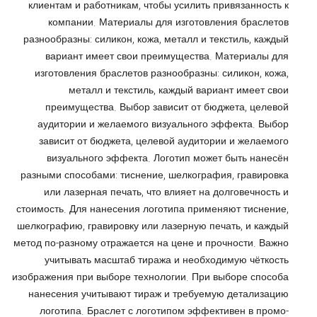
клиентам и работникам, чтобы усилить привязанность к
компании. Материалы для изготовления браслетов
разнообразны: силикон, кожа, металл и текстиль, каждый
вариант имеет свои преимущества. Материалы для
изготовления браслетов разнообразны: силикон, кожа,
металл и текстиль, каждый вариант имеет свои
преимущества. Выбор зависит от бюджета, целевой
аудитории и желаемого визуального эффекта. Выбор
зависит от бюджета, целевой аудитории и желаемого
визуального эффекта. Логотип может быть нанесён
разными способами: тиснение, шелкография, гравировка
или лазерная печать, что влияет на долговечность и
стоимость. Для нанесения логотипа применяют тиснение,
шелкографию, гравировку или лазерную печать, и каждый
метод по-разному отражается на цене и прочности. Важно
учитывать масштаб тиража и необходимую чёткость
изображения при выборе технологии. При выборе способа
нанесения учитывают тираж и требуемую детализацию
логотипа. Браслет с логотипом эффективен в промо-