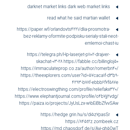
darknet market links
dark web market links
read what he said
martian wallet
https://paper.wf/orlandovts4221/dlia-prosmotra-
bez-reklamy-oformite-podpisku-serialy-stali-neot-
emlemoi-chast-iu
https://telegra.ph/Hp-laserjet-p1102-drajver-
skachat-03-28
https://fabble.cc/billingloj50
https://immaculateprop.co.za/author/romerbn40/
https://theexplorers.com/user?id=57caca1f-d3b9-
4293-b78f-ebbb6f7f587e
https://electroswingthing.com/profile/reliefakx320/
https://www.elephantjournal.com/profile/o4b7jj2vdg/
https://paiza.io/projects/JyUsLzx-w1bEiBbZfvvSAw
https://hedge.grin.hu/s/di5z7pasSr
https://845t2z.zombeek.cz
https://md.chaosdorf.de/s/Avi-qh5OwT