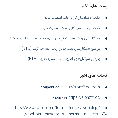
پست های اخیر
نکات فاندامنتال کار با ربات اسمارت ترید
نکات روان‌شناسی کار با ربات اسمارت ترید
سیگنال‌های ربات اسمارت ترید برمبنای کدام سبک تحلیلی است؟
بررسی سیگنال‌های بیت کوین ربات اسمارت ترید (BTC)
بررسی سیگنال‌های اتریوم ربات اسمارت ترید (ETH)
کامنت های اخیر
подробнее https://slon13-cc.com
нажмите https://slonz12.cc
https://www.roton.com/forums/users/iiydpblsjd/
http://jobboard.piasd.org/author/informativestq75/