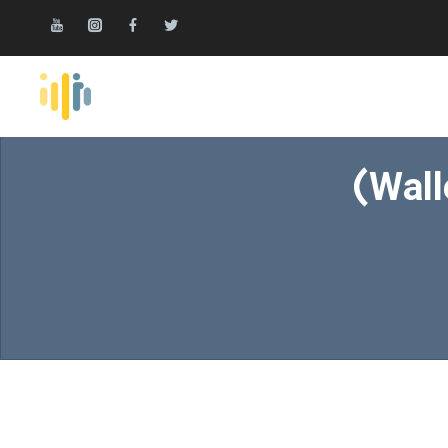
نحوه اتصال حساب صرافی والکس (Wallex)