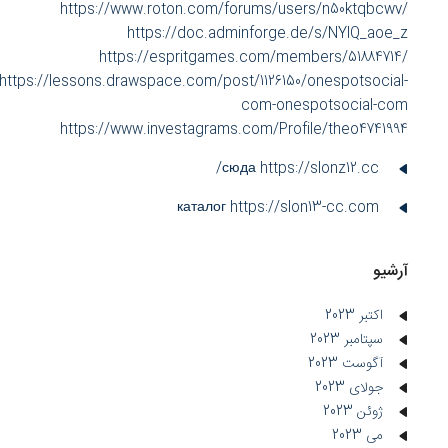
https://www.roton.com/forums/users/n50ktqbcwv/
https://doc.adminforge.de/s/NYlQ_aoe_z
https://espritgames.com/members/51884714/
https://lessons.drawspace.com/post/1126150/onespotsocial-
com-onespotsocial-com
https://www.investagrams.com/Profile/theo4741994
сюда https://slonz12.cc/
каталог https://slon13-cc.com
آرشیو
اکتبر 2023
سپتامبر 2023
آگوست 2023
جولای 2023
ژوئن 2023
می 2023